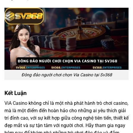
Đông đảo người chơi chọn Via Casino tại Sv368
Kết Luận
ViA Casino
không chỉ là một nhà phát hành trò chơi casino,
mà là một điểm đến hoàn hảo cho những ai yêu thích giải
trí đỉnh cao, với sự kết hợp giữa công nghệ tiên tiến, thiết kế
đẹp mắt và sự tận tâm với người chơi. Hãy tham gia ngay
hôm nay để khám phá những trò chơi độc đáo và đắm