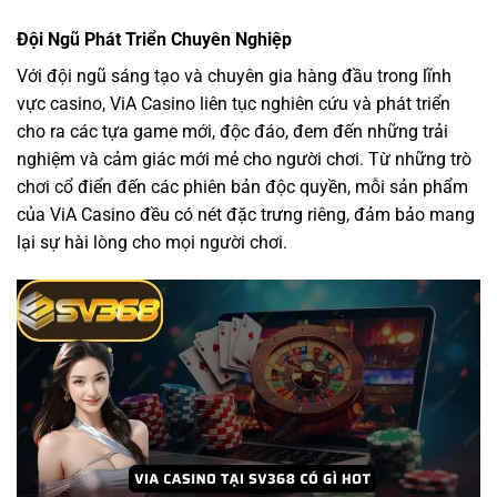
Đội Ngũ Phát Triển Chuyên Nghiệp
Với đội ngũ sáng tạo và chuyên gia hàng đầu trong lĩnh
vực casino, ViA Casino liên tục nghiên cứu và phát triển
cho ra các tựa game mới, độc đáo, đem đến những trải
nghiệm và cảm giác mới mẻ cho người chơi. Từ những trò
chơi cổ điển đến các phiên bản độc quyền, mỗi sản phẩm
của ViA Casino đều có nét đặc trưng riêng, đảm bảo mang
lại sự hài lòng cho mọi người chơi.